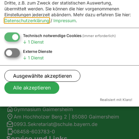
Dritte, z.B. zum Zweck der statistischen Auswertung,
Unsere Partner
übermittelt werden. Sie können die hier vorgenommenen
Einstellungen jederzeit abändern.
Mehr dazu erfahren Sie hier:
Datenschutzerklärung
/
Impressum
.
Technisch notwendige Cookies
(immer erforderlich)
↓
1
Dienst
Externe Dienste
↓
1
Dienst
Ausgewählte akzeptieren
Alle akzeptieren
Kontakt
Realisiert mit Klaro!
Gymnasium Gaimersheim
Am Hochholzer Berg 2 | 85080 Gaimersheim
0993.Sekretariat@schule.bayern.de
08458-603783-0
Service und Links